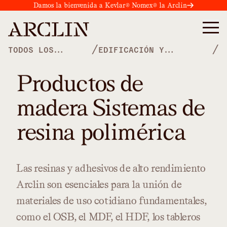
Damos la bienvenida a Kevlar® Nomex® la Arclin
/
/
TODOS LOS
EDIFICACIÓN Y
PRODUCTOS
CONSTRUCCIÓN
Productos de
madera Sistemas de
resina polimérica
Las
resinas
y
adhesivos
de
alto
rendimiento
Arclin
son
esenciales
para
la
unión
de
materiales
de
uso
cotidiano
fundamentales,
como
el
OSB,
el
MDF,
el
HDF,
los
tableros