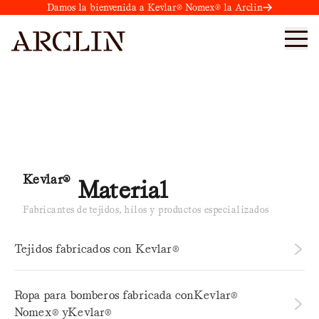
Damos la bienvenida a Kevlar® Nomex® la Arclin
Directorio de fabricantes y
socios
KEVLAR® NOMEX® TENSYLON®
Kevlar®
Material
Fabricantes de tejidos, hilos y productos especializados
Tejidos fabricados con Kevlar®
Ropa para bomberos fabricada conKevlar®
Albarrie Canadá
Nomex® yKevlar®