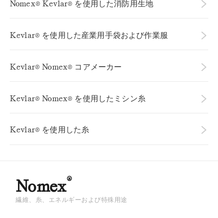
バリー、オンタリオ州、カナダ、L4N 3V7
Nomex® Kevlar® を使用した消防用生地
ファイアデックス
フリーダイヤル：(866) 269-8275
電話：(705) 737-0551
ウェブサイトを見る
Kevlar® を使用した産業用手袋および作業服
albarrie@albarrie.com
ファイアデックス
ウェブサイトを見る
Kevlar® Nomex® コアメーカー
MSA／グローブ
アンセル
アマテックス株式会社
ウェブサイトを見る
私書箱 228
ウェブサイトを見る
Kevlar® Nomex® を使用したミシン糸
グローブ
ノリスタウン、ペンシルベニア州 19401
ギル・コーポレーション
610-277-6100 / 800-441-9680
ウェブサイトを見る
4056 Easy Street
イノテックス
El Monte, CA 91731-1087
Kevlar® を使用した糸
ハネウェル・セーフティ・プロダクツ
ウェブサイトを見る
アメリカン・アンド・エファード
電話：626-443-4022
ウェブサイトを見る
FAX：626-350-5880
ウェブサイトを見る
22 American Street, P.O. Box 507
PGI
マウント・ホリー, NC 28120
ウェブサイトを見る
バーデイ
アメリカン・アンド・エファード社
800-861-3256
ウェブサイトを見る
®
ライオン
75 Moorefield Street
Nomex
24 American Street
キンバリー・クラーク・プロフェッショナル
ウェブサイトを見る
ケンブリッジ、オンタリオ州 N1T 1S2、カナダ
マウント・ホリー、ノースカロライナ州 28120
ウェブサイトを見る
800-667-3725
704-827-4311
繊維、糸、エネルギーおよび特殊用途
プラスコア
ウェブサイトを見る
ヴェリディアン
615 N. Fairview Street