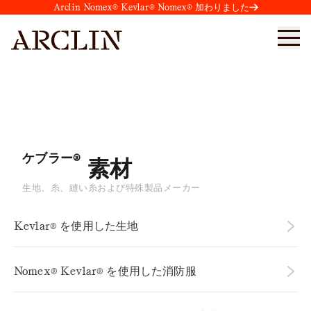
Arclin Nomex® Kevlar® Nomex® 加わりました
メーカー・パートナー一覧
KEVLAR® NOMEX® テンシロン®
ケブラー®
素材
生地、糸、縫い糸および特殊製品メーカー
Kevlar® を使用した生地
Nomex® Kevlar® を使用した消防服
アルバリー・カナダ
85 Morrow Road