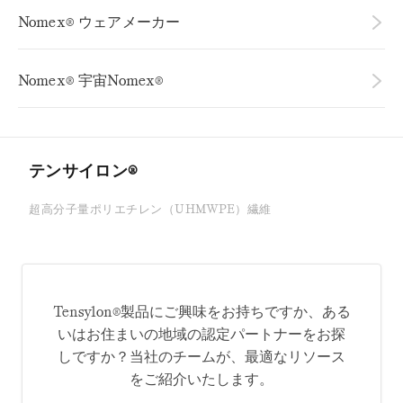
クローバー・ニッツ株式会社
(828) 438-2791
ウェブサイトを見る
ピナクル社製トップス・セーフティ・アパレル
ウェブサイトを見る
Nomex® ウェアメーカー
MSA／グローブ
ウェブサイトを見る
ハミルトン・インターナショナル合同会社
1075 Jackson Heights Road
カロライナ・ナロー生地
シンタス・コーポレーション
ウェブサイトを見る
ウェブサイトを見る
サウスカロライナ州クローバー 29710
2233 Peachtree Road NE, Suite 305
ハネウェル
ウェブサイトを見る
1100 Patterson Ave
6800 Cintas Blvd.
803-222-3021
スーパーグローブ
アトランタ, GA 30309
ユーロ・コンポジット社
ビューラー・クオリティ・ヤーンズ
ウィンストン・セーラム, NC 27101
メイソン、オハイオ州 45040
Nomex® 宇宙Nomex®
アパレルソリューション
404-307-1690
ウェブサイトを見る
ユーロ・コンポジット
シンプソン・パフォーマンス・プロダクツ
336-631-3000
800-864-3676
ウェブサイトを見る
ウェブサイトを見る
1881 Athens Highway
ウェブサイトを見る
ワークライト
ビューラー・クオリティ・ヤーンズ
ウェブサイトを見る
ジョージア州ジェファーソン 30549
13213 Airpark Drive
185 Rolling Hills Road
art@hamiltoninternational.com
イノテックス
customerservice@carolinanarrowfabric.com
ウェブサイトを見る
北アメリカ
(706) 367-9834
エルクウッド、バージニア州 22718
ノースカロライナ州ムーアズビル 28117
1881 Athens Highway
ウェブサイトを見る
電話：540-727-8500
800-473-7077
ジョージア州ジェファーソン 30549
レイクランド
ウェブサイトを見る
ドレイパー・ニッティング・カンパニー
テンサイロン®
(706) 367-9834
ウェブサイトを見る
ギル・コーポレーション
ビッグ・ビル社
ウェブサイトを見る
ウェブサイトを見る
Nor Fab / ダヴリン・グループ
ウェブサイトを見る
28 Draper Lane
ハイランド・インダストリーズ社
マンロス・セーフティ
ウェブサイトを見る
ウェブサイトを見る
超高分子量ポリエチレン（UHMWPE）繊維
マサチューセッツ州カントン 02021
ハネウェル
1310 Stanbridge Street
ウェブサイトを見る
1350 Bridgeport Drive, Suite 1
1520 Broadway
800-808-7707
ライオン
ノリスタウン、ペンシルベニア州 19401
フィルスペック株式会社
カーナーズビル, NC 27284
ヨーロッパ、中東、アフリカ
テキサス州ボーモント 77701
ウェブサイトを見る
800-441-9680
アドバンスト・ハニカム・テクノロジーズ社
336.992.7500
800-805-6889
ワークライト
ウェブサイトを見る
85 Rue De La Burlington
ウェブサイトを見る
フィルスペック株式会社
ヘクセル・コーポレーション
シェルブルック、ケベック州、カナダ J1L 1G9
1015 Linda Vista Dr., ビル「C」
ウェブサイトを見る
sales@norfab.com
シンタス
オーストリア
ウェブサイトを見る
ウェブサイトを見る
ウェブサイトを見る
800-461-8990 内線 769
, San Marcos, CA 92078
85 Rue De La Burlington
Tensylon®製品にご興味をお持ちですか、ある
ウェブサイトを見る
電話：760-744-3200
イノテックス
シェルブルック、ケベック州、カナダ J1L 1G9
ウェブサイトを見る
いはお住まいの地域の認定パートナーをお探
ホーキンス・ファブリックス
PGI
800-461-8990 内線 769
ウェブサイトを見る
ウェブサイトを見る
ウェブサイトを見る
しですか？当社のチームが、最適なリソース
レギテックス株式会社
111 Woodside Ave
ノラフィン・アメリカズ
ウェブサイトを見る
ウェブサイトを見る
グローバーズビル、ニューヨーク州 12078
をご紹介いたします。
プラスコア株式会社
745, Avenue Guy Poulin
111 School House Road
518-773-9550
ドラゴンウェア
St. Joseph-de-Beauce, QC, カナダ G0S 2V0