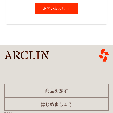
レギテックス
ノースカロライナ州ミルズ・リバー 28759
418-397-5775
フランス
ウェブサイトを見る
アーゴシー・インターナショナル
レイクランド
828-435-7000
ウェブサイトを見る
ウェブサイトを見る
745 Guy Poulin
お問い合わせ →
ヴェリディアン
レギテックス
St. Joseph-de-Beauce, QC, Canada G0S 2V0
ウェブサイトを見る
ウェブサイトを見る
ウェブサイトを見る
Info-us@Norafin.com
418-397-5775
745 Guy Poulin
ウェブサイトを見る
St. Joseph-de-Beauce, QC, Canada G0S 2V0
サフラン・キャビン
ヨーロッパ、中東、アフリカ
グッドフィッシュ・レイク・ビジネス・コーポレーシ
インスルセーフ・テキスタイルズ社
418-397-5775
ウェブサイトを見る
ョン
ウェブサイトを見る
SpunLab
私書箱149号
アクシオム・マテリアルズ
ノーファブ・コーポレーション
ノーファブ
ウェブサイトを見る
グリーン、メイン州 04236
ドイツ
バイキング
531 Cotton Blossom Circle
私書箱 228
ウェブサイトを見る
207-782-7011
ウェブサイトを見る
ウェブサイトを見る
ノースカロライナ州ガストニア 28054
ノリスタウン、ペンシルベニア州 19404
ウェブサイトを見る
800-374-6754
610-277-6100 / 800-441-9680
シュッツ社
ウェブサイトを見る
Andy.Long@Spunlab.com
IFR 作業服
ウェブサイトを見る
ウェブサイトを見る
サフラン・キャビン
クエーカー
クルーボス
ウェブサイトを見る
JPS複合材料
ウェブサイトを見る
ウェブサイトを見る
ウェブサイトを見る
私書箱 2627
オラテックス株式会社
2200 South Murray Avenue
商品を探す
9900 Ray Lawson
サウスカロライナ州アンダーソン 29622
ケルテック・セーフティ・アパレル
シュッツ社
安全部品
, Anjou, Quebec H1J 1L8
800-431-1110
ハネウェル
アジア太平洋
(514) 493-4986
ウェブサイトを見る
はじめましょう
イタリア
ウェブサイトを見る
ウェブサイトを見る
ウェブサイトを見る
ウェブサイトを見る
ウェブサイトを見る