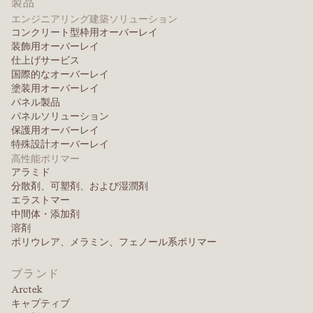
製品
エンジニアリング建築ソリューション
NASCO
テンケイト・プロテクティブ・ファブリックス
コンクリート型枠用オーバーレイ
モントレー・テキスタイルズ / リンカーン・ファブリ
レイクランド
セーフティ・コンポーネント・ファブリック・テクノ
装飾用オーバーレイ
ウェブサイトを見る
ックス
ウェブサイトを見る
仕上げサービス
ロジーズ社
ウェブサイトを見る
400 W Promenade Avenue
国際的なオーバーレイ
40 Emery St PO Box 567
ジェノア、アラバマ州 36340
塗装用オーバーレイ
グリーンビル、サウスカロライナ州 29602
866-414-4854
パネル製品
ナショナル・セーフティ・アパレル
864-240-2692
パネルソリューション
ワークライト
ウェブサイトを見る
保護用オーバーレイ
ウェブサイトを見る
ウェブサイトを見る
特殊設計オーバーレイ
ポーランド
ウェブサイトを見る
高性能ポリマー
アラミド
ナショナル・ノンウーブンズ
オベロン
分散剤、可塑剤、および湿潤剤
SSMインダストリーズ
私書箱150号
エラストマー
211 Ellis Avenue
イースタムプトン、マサチューセッツ州 01027
ウェブサイトを見る
中間体・添加剤
Spring City, TN 37381
413-527-3445 / 800-333-3469
溶剤
423-365-4048
ポリウレア、メラミン、フェノール系ポリマー
スペイン
ウェブサイトを見る
ウェブサイトを見る
プロッパー・インターナショナル
ブランド
Arctek
ウェブサイトを見る
キャプティブ
ノラフィン・アメリカズ