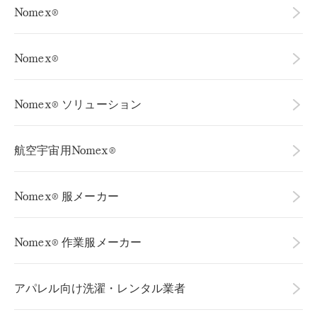
ウェブサイトを見る
ウェブサイトを見る
Nomex®
アメリカン・アンド・エファード・カナダ
ミシガン州ジーランド 49464
ウェブサイトを見る
電話：(800) 630-9257
PGI
8301 Ray Lawson Blvd.
MCRセーフティ
ヴィル・ダンジュ、ケベック州、カナダ
ウェブサイトを見る
ウェブサイトを見る
BGFインダストリーズ
Nomex®
サミル・スピニング社製 ビューラー・クオリティ・ヤ
800-361-6073
ウェブサイトを見る
アルバリー・カナダ
バイキング
ーン
3802 Robert Porcher Way
85 Morrow Road
ウェブサイトを見る
ノースカロライナ州グリーンズボロ 27410
1881 Athens Hwy
バリー、オンタリオ州、カナダ、L4N 3V7
ウェブサイトを見る
Nomex® ソリューション
336-545-0011 / 800-476-4845
ジェファーソン、ジョージア州 30549
ヴェリディアン
ゾディアック・エアロスペース・サービス・アメリカ
アメリカン・アンド・エファード
フリーダイヤル：(866) 269-8275
マイダス・セーフティ
828-234-9489
ズ
電話：(705) 737-0551
ウェブサイトを見る
22 American Street, P.O. Box 507
ウェブサイトを見る
アトランティック・スレッド・アンド・サプライ
北アメリカ
マウント・ホリー, NC 28120
ウェブサイトを見る
12806 State Ave.
航空宇宙用Nomex®
ウェブサイトを見る
クルーボス
albarrie@albarrie.com
800-861-3256
メアリーズビル、ワシントン州 98271
8515 ケルソ・ドライブ、ユニットGおよびH
電話：360-653-2600
メリーランド州ボルチモア 21221-3140
ウェブサイトを見る
カロライナ・ナロー生地
(410) 687-9424 / (800) 287-4624
ウェブサイトを見る
バイキング
Nomex® 服メーカー
産業用保護製品
ウェブサイトを見る
アーゴシー・インターナショナル
フィルスペック株式会社
1100 Patterson Ave
カルコ
ウェブサイトを見る
ウェブサイトを見る
ウィンストン・セーラム, NC 27101
85 Burlington Street
ウェブサイトを見る
1450 Louvain West
ウェブサイトを見る
事務所：336-631-3000
ライオン
シェルブルック、ケベック州、カナダ J1L 1G9
Nomex® 作業服メーカー
アメリカン・アンド・エファード・カナダ
モントリオール、ケベック州 H4N 1G5
ファイアデックス
800-461-8990 内線769
ヘクセル
1-800-361-1190
customerservice@carolinanarrowfabric.com
8301 Ray Lawson Blvd.
ウェブサイトを見る
マイアミ・スレッド社
クルーボス
ヴィル・ダンジュ、ケベック州、カナダ
1214 W Gila Bend Hwy
ウェブサイトを見る
ウェブサイトを見る
昭和
アパレル向け洗濯・レンタル業者
アクシオム・マテリアルズ
ウェブサイトを見る
800-361-6073
カサ・グランデ、アリゾナ州 85122
100 Mill St
アクションウェア・サスカトゥーン社
ウェブサイトを見る
電話：1-800-688-7734
ノースカロライナ州ドレクセル 28619
ウェブサイトを見る
ウェブサイトを見る