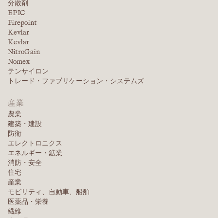
分散剤
スターン・アンド・スターン・インダストリーズ社
111 School House Road
EPIC
188 Thacher Street
ノースカロライナ州ミルズ・リバー 28759
Firepoint
南アフリカ
ラジアン
ホーンエル、ニューヨーク州 14843
828-435-7000
Kevlar
(607) 324-4485
Kevlar
ウェブサイトを見る
NitroGain
ウェブサイトを見る
Nomex
テンサイロン
Nor Fab / ダヴリン・グループ
トレード・ファブリケーション・システムズ
サフテック株式会社
1310 Stanbridge Street
スイス
テンケイト・プロテクティブ・ファブリックス
ノリスタウン、ペンシルベニア州 19401
ウェブサイトを見る
産業
800-441-9680
6501 Mall Boulevard
農業
ユニオンシティ、ジョージア州 30291
建築・建設
770-969-1000 / 800-241-8630
sales@Norfab.com
防衛
銀針
エレクトロニクス
ウェブサイトを見る
エネルギー・鉱業
ウェブサイトを見る
トルコ
消防・安全
サーティ・アメリカズ
住宅
201 Fairview St. Extension
産業
テキスタイル・モントレー / リンカーン・ファブリッ
サウスカロライナ州ファウンテン・イン 29644
モビリティ、自動車、船舶
スタンコ・マニュファクチャリング社
クス
864-601-8300
医薬品・栄養
241 S Service Rd
繊維
ウェブサイトを見る
ウェブサイトを見る