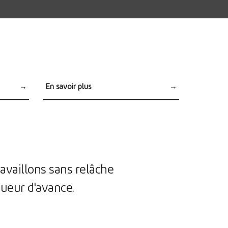
→
En savoir plus
→
Uniformes
availlons sans relâche
ueur d'avance.