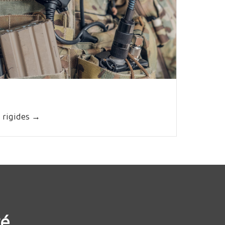
 rigides →
té