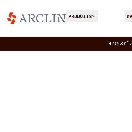
PRODUITS
M
®
Tensylon
A
Gilet pare-bal