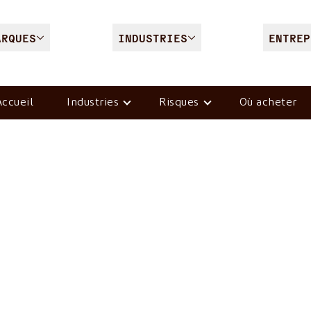
ARQUES
INDUSTRIES
ENTREP
ccueil
Industries
Risques
Où acheter
les militaire