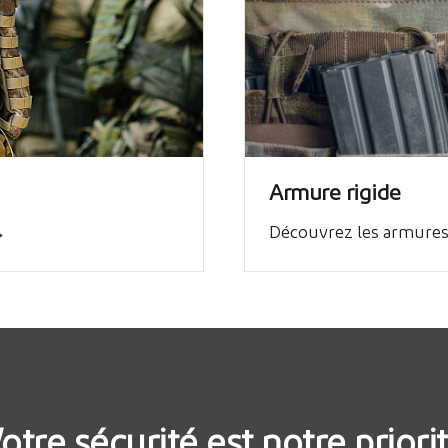
Armure rigide
→
Découvrez les armures
otre sécurité est notre priori