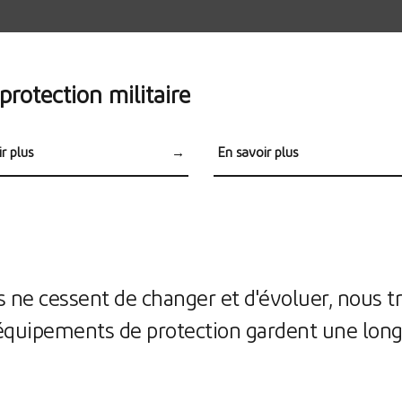
rotection militaire
r plus
→
En savoir plus
iers
Blindage de véhicule
 ne cessent de changer et d'évoluer, nous tr
équipements de protection gardent une long