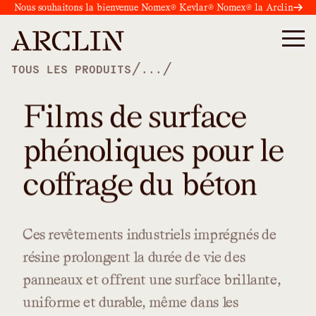
Nous souhaitons la bienvenue Nomex® Kevlar® Nomex® la Arclin
/
/
TOUS LES PRODUITS
...
Films de surface
phénoliques pour le
coffrage du béton
Ces
revêtements
industriels
imprégnés
de
résine
prolongent
la
durée
de
vie
des
panneaux
et
offrent
une
surface
brillante,
uniforme
et
durable,
même
dans
les