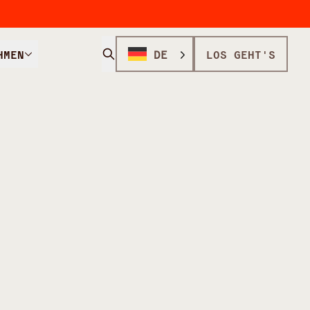
HMEN
DE
LOS GEHT'S
e