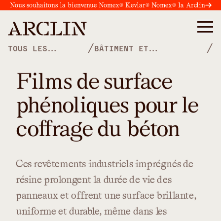
Nous souhaitons la bienvenue Nomex® Kevlar® Nomex® la Arclin
/
/
TOUS LES
BÂTIMENT ET
PRODUITS
CONSTRUCTION
Films de surface
phénoliques pour le
coffrage du béton
Ces
revêtements
industriels
imprégnés
de
résine
prolongent
la
durée
de
vie
des
panneaux
et
offrent
une
surface
brillante,
uniforme
et
durable,
même
dans
les