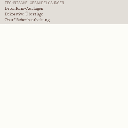
TECHNISCHE GEBÄUDELÖSUNGEN
Betonform-Auflagen
Dekorative Überzüge
Oberflächenbearbeitung
Internationale Beläge
Überzüge in Lackqualität
Plattenprodukte
Plattenlösungen
Schutzbeschichtungen
Spezialüberzüge
HOCHLEISTUNGSPOLYMERE
Aramide
Dispergiermittel, Weichmacher und Netzmittel
Elastomere
Zwischenprodukte und Additive
Lösungsmittel
Harnstoff, Melamin und Phenolpolymere
MARKEN
Arctek
Eingeschränkt
Dispergiermittel