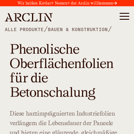
Wir heißen Kevlar® Nomex® der Arclin willkommen
/
/
ALLE PRODUKTE
BAUEN & KONSTRUKTION
Phenolische
Oberflächenfolien
für die
Betonschalung
Diese
harzimprägnierten
Industriefolien
verlängern
die
Lebensdauer
der
Paneele
und
bieten
eine
glänzende,
gleichmäßige