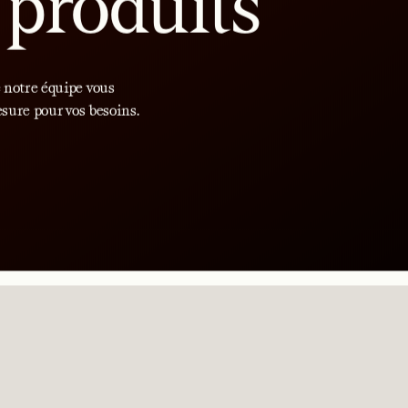
urface phénoliq
coffrage du béto