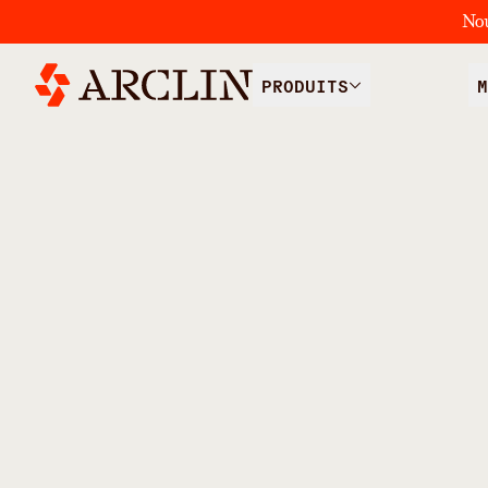
No
PRODUITS
M
/
TOUS LES PRODUITS
RECOUVREMENT DE COFFRAG
Films de su
phénoliques
coffrage du