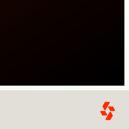
ues pour le
n