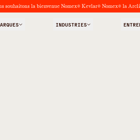
us souhaitons la bienvenue Nomex® Kevlar® Nomex® la Arcl
ARQUES
INDUSTRIES
ENTRE
/
E EN BÉTON
FILMS DE SURFACE PHÉNOLIQUES POU
rface
 pour le
 béton