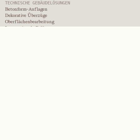
TECHNISCHE GEBÄUDELÖSUNGEN
Betonform-Auflagen
Dekorative Überzüge
Oberflächenbearbeitung
Internationale Beläge
Überzüge in Lackqualität
Plattenprodukte
Plattenlösungen
Schutzbeschichtungen
Spezialüberzüge
HOCHLEISTUNGSPOLYMERE
Aramide
Dispergiermittel, Weichmacher und Netzmittel
Elastomere
Zwischenprodukte und Additive
Lösungsmittel
Harnstoff, Melamin und Phenolpolymere
MARKEN
Arctek
Eingeschränkt
Dispergiermittel