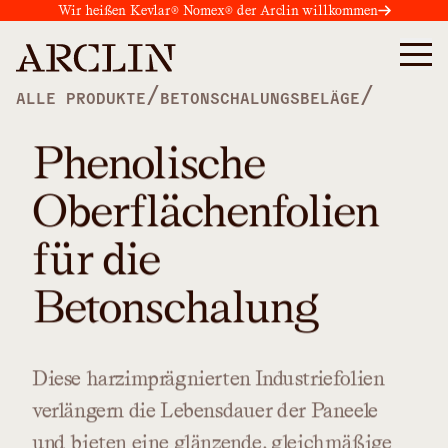
Wir heißen Kevlar® Nomex® der Arclin willkommen
/
/
ALLE PRODUKTE
BETONSCHALUNGSBELÄGE
Phenolische
Oberflächenfolien
für die
Betonschalung
Diese
harzimprägnierten
Industriefolien
verlängern
die
Lebensdauer
der
Paneele
und
bieten
eine
glänzende,
gleichmäßige