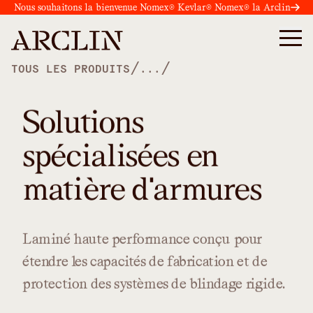
Nous souhaitons la bienvenue Nomex® Kevlar® Nomex® la Arclin
/
/
TOUS LES PRODUITS
...
Solutions
spécialisées en
matière d'armures
Laminé
haute
performance
conçu
pour
étendre
les
capacités
de
fabrication
et
de
protection
des
systèmes
de
blindage
rigide.