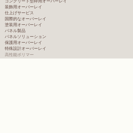
コンクリート型枠用オーバーレイ
装飾用オーバーレイ
仕上げサービス
国際的なオーバーレイ
塗装用オーバーレイ
パネル製品
パネルソリューション
保護用オーバーレイ
特殊設計オーバーレイ
高性能ポリマー
アラミド
分散剤、可塑剤、および湿潤剤
エラストマー
中間体・添加剤
溶剤
ポリウレア、メラミン、フェノール系ポリマー
ブランド
Arctek
キャプティブ
分散剤
EPIC