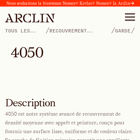
Nous souhaitons la bienvenue Nomex® Kevlar® Nomex® la Arclin
/
/
/
TOUS LES
RECOUVREMENT
GARDE
PRODUITS
INTERNATIONAL
4
0
5
0
Description
4050 est notre système avancé de recouvrement de
densité moyenne avec apprêt et peinture, conçu pour
fournir une surface lisse, uniforme et de couleur claire.