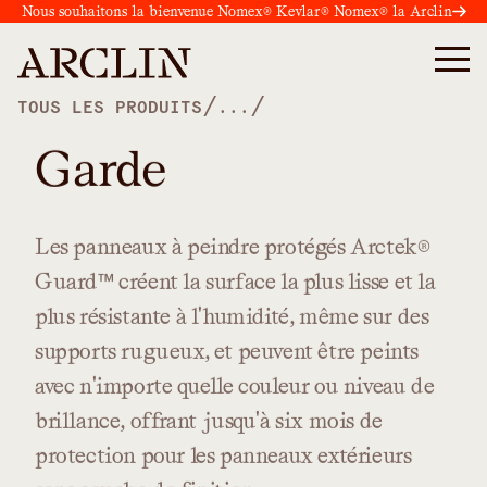
Nous souhaitons la bienvenue Nomex® Kevlar® Nomex® la Arclin
/
/
TOUS LES PRODUITS
...
Garde
Les
panneaux
à
peindre
protégés
Arctek®
Guard™
créent
la
surface
la
plus
lisse
et
la
plus
résistante
à
l'humidité,
même
sur
des
supports
rugueux,
et
peuvent
être
peints
avec
n'importe
quelle
couleur
ou
niveau
de
brillance,
offrant
jusqu'à
six
mois
de
protection
pour
les
panneaux
extérieurs