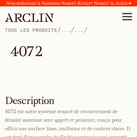
Nous souhaitons la bienvenue Nomex® Kevlar® Nomex® la Arclin
/
/
/
TOUS LES PRODUITS
...
...
4
0
7
2
Description
4072 est notre système avancé de recouvrement de
densité moyenne avec apprêt et peinture, conçu pour
offrir une surface lisse, uniforme et de couleur claire. Il