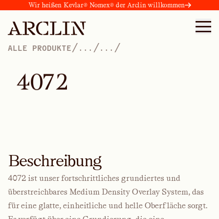
Wir heißen Kevlar® Nomex® der Arclin willkommen
/
/
/
ALLE PRODUKTE
...
...
4
0
7
2
Beschreibung
4072 ist unser fortschrittliches grundiertes und
überstreichbares Medium Density Overlay System, das
für eine glatte, einheitliche und helle Oberfläche sorgt.