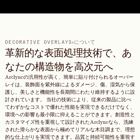
D
E
C
O
R
A
T
I
V
E
O
V
E
R
L
A
Y
S
に
つ
い
て
®
革新的な表面処理技術で、あ
なたの構造物を高次元へ
Arclyncの汎用性が高く、簡単に貼り付けられるオーバー
レイは、装飾面を紫外線によるダメージ、傷、湿気から保
護し、美しさと機能性を長期間にわたり維持するように設
計されています。 当社の技術により、従来の製品に比べ
てわずかなコストで優れた性能を実現できるだけでなく、
環境への影響も最小限に抑えることができます。創造性と
カスタマイズ性を重視して設計されたArclyncなら、洗練
された滑らかな表面から極めてリアルな木目調まで、理想
的な仕上がりを実現できます。品質と持続可能性を重視す