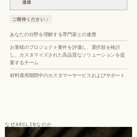
ご期待ください：
あなたの分野を理解する専門家との連携
お客様のプロジェクト要件を評価し、選択肢を検討
し、カスタマイズされた高品質なソリューションを提
案するチーム
材料適用期間中のカスタマーサービスおよびサポート
な
ぜ
A
R
C
L
I
N
な
の
か