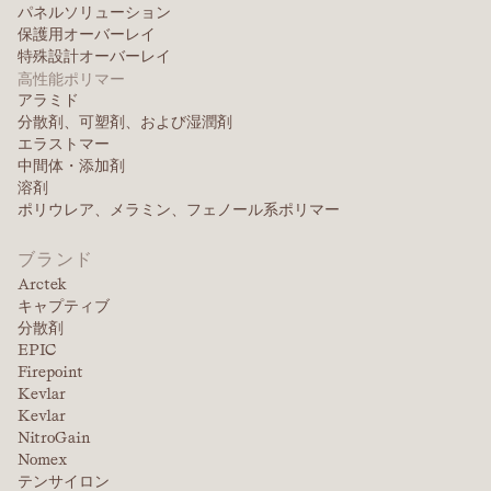
パネルソリューション
保護用オーバーレイ
特殊設計オーバーレイ
高性能ポリマー
アラミド
分散剤、可塑剤、および湿潤剤
エラストマー
中間体・添加剤
溶剤
ポリウレア、メラミン、フェノール系ポリマー
ブランド
Arctek
キャプティブ
分散剤
EPIC
Firepoint
Kevlar
Kevlar
NitroGain
Nomex
テンサイロン