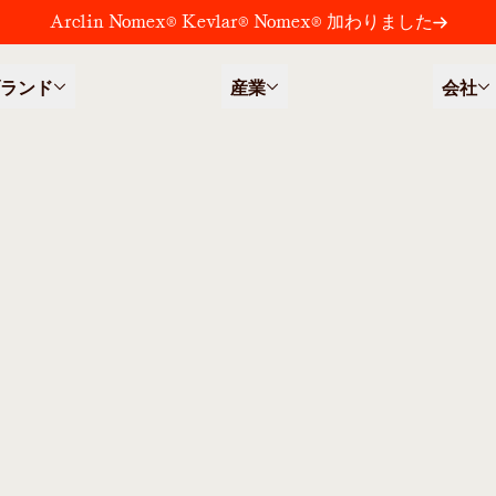
Arclin Nomex® Kevlar® Nomex® 加わりました
ランド
産業
会社
剤の製造に活用されてお
途（有機凝集剤、金属分
れています。