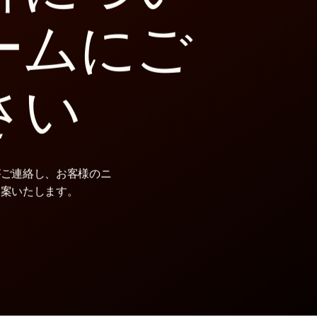
個別製品
水処理
DMA）
ジメチル
（DMF）