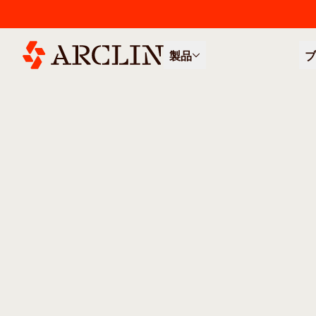
製品
ブ
/
全製品
水処理
水処理
当社の製品は、逆浸透膜および分離
り、自治体向けおよび産業向けの用
離、産業排水処理を含む）に利用さ