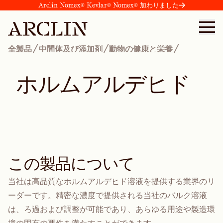
Arclin Nomex® Kevlar® Nomex® 加わりました
/
/
/
全製品
中間体及び添加剤
動物の健康と栄養
ホ
ル
ム
ア
ル
デ
ヒ
ド
この製品について
当社は高品質なホルムアルデヒド溶液を提供する業界のリ
ーダーです。精密な濃度で提供される当社のバルク溶液
は、ろ過および調整が可能であり、あらゆる用途や製造環