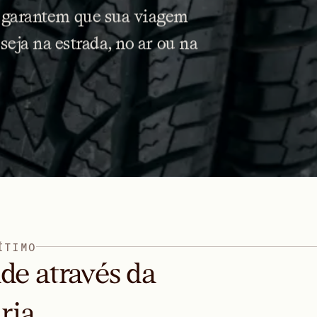
garantem
que
sua
viagem
seja
na
estrada,
no
ar
ou
na
Í
T
I
M
O
de através da
ria