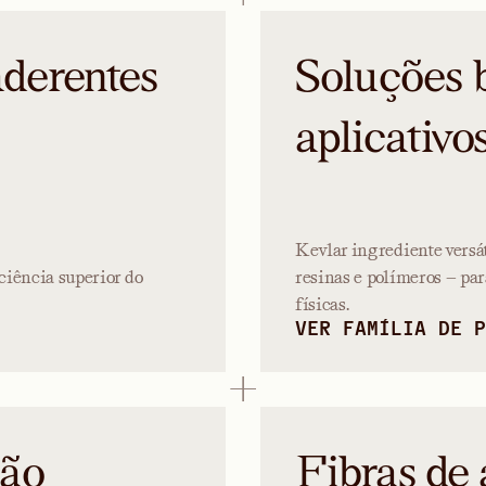
aderentes
Soluções 
aplicativo
Kevlar ingrediente versát
ciência superior do
resinas e polímeros — pa
físicas.
VER FAMÍLIA DE P
ção
Fibras de