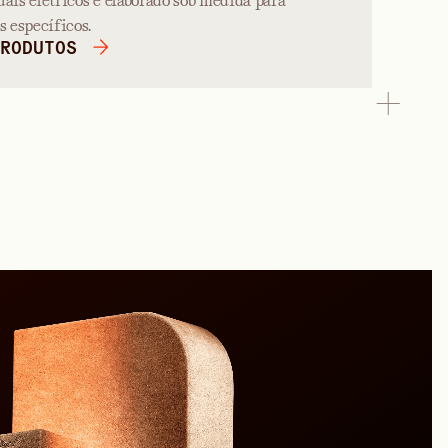
is elétricos é elaborado sob medida para
 específicos.
RODUTOS