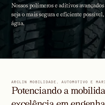
Nossos
polímeros
e
aditivos
avançados
seja
o
mais
segura
e
eficiente
possível,
água.
A
R
C
L
I
N
M
O
B
I
L
I
D
A
D
E
,
A
U
T
O
M
O
T
I
V
O
E
M
A
R
Potenciando a mobilida
excelência em engenha