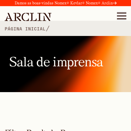
Damos as boas-vindas Nomex® Kevlar® Nomex® Arclin
/
PÁGINA INICIAL
Sala de imprensa