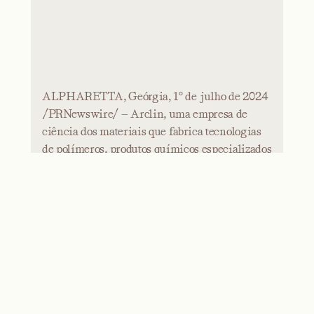
ALPHARETTA, Geórgia, 1º de julho de 2024
/PRNewswire/ — Arclin, uma empresa de
ciência dos materiais que fabrica tecnologias
de polímeros, produtos químicos especializados
e produtos de engenharia para a construção
civil para inúmeras
LEIA O ARTIGO
EMPRESA
Arclin a Belle
Chemical Company