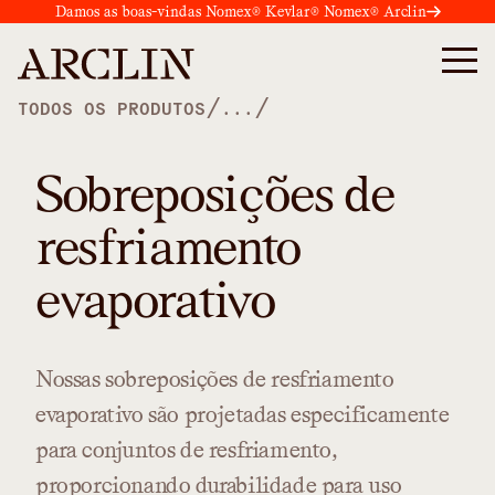
Damos as boas-vindas Nomex® Kevlar® Nomex® Arclin
/
/
TODOS OS PRODUTOS
...
Sobreposições de
resfriamento
evaporativo
Nossas
sobreposições
de
resfriamento
evaporativo
são
projetadas
especificamente
para
conjuntos
de
resfriamento,
proporcionando
durabilidade
para
uso