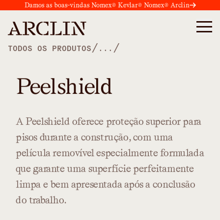
Damos as boas-vindas Nomex® Kevlar® Nomex® Arclin
/
/
TODOS OS PRODUTOS
...
Peelshield
A
Peelshield
oferece
proteção
superior
para
pisos
durante
a
construção,
com
uma
película
removível
especialmente
formulada
que
garante
uma
superfície
perfeitamente
limpa
e
bem
apresentada
após
a
conclusão
do
trabalho.