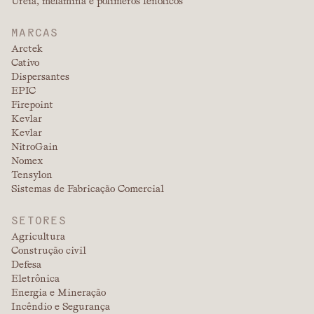
Ureia, melamina e polímeros fenólicos
MARCAS
Arctek
Cativo
Dispersantes
EPIC
Firepoint
Kevlar
Kevlar
NitroGain
Nomex
Tensylon
Sistemas de Fabricação Comercial
SETORES
Agricultura
Construção civil
Defesa
Eletrônica
Energia e Mineração
Incêndio e Segurança