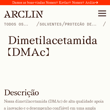
Damos as boas-vindas Nomex® Kevlar® Nomex® Arclin
/
/
/
TODOS OS
SOLVENTES
PROTEÇÃO DE
PRODUTOS
CULTURAS
D
i
m
e
t
i
l
a
c
e
t
a
m
i
d
a
(
D
M
A
c
)
Descrição
Nossa dimetilacetamida (DMAc) de alta qualidade apoia
a inovação e o desempenho confiável em uma ampla