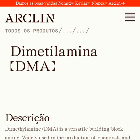
Damos as boas-vindas Nomex® Kevlar® Nomex® Arclin
/
/
/
TODOS OS PRODUTOS
...
...
D
i
m
e
t
i
l
a
m
i
n
a
(
D
M
A
)
Descrição
Dimethylamine (DMA) is a versatile building block
amine. Widely used in the production of chemicals and