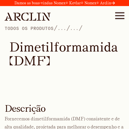
Damos as boas-vindas Nomex® Kevlar® Nomex® Arclin
/
/
/
TODOS OS PRODUTOS
...
...
D
i
m
e
t
i
l
f
o
r
m
a
m
i
d
a
(
D
M
F
)
Descrição
Fornecemos dimetilformamida (DMF) consistente e de
alta qualidade, projetada para melhorar o desempenho e a