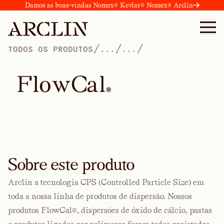
Damos as boas-vindas Nomex® Kevlar® Nomex® Arclin
/
/
/
TODOS OS PRODUTOS
...
...
F
l
o
w
C
a
l
®
Sobre este produto
Arclin a tecnologia CPS (Controlled Particle Size) em
toda a nossa linha de produtos de dispersão. Nossos
produtos FlowCal®, dispersões de óxido de cálcio, pastas