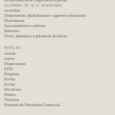
Revestimentos de engenharia especial
POLÍMEROS DE ALTO DESEMPENHO
Aramidas
Dispersantes, plastificantes e agentes umectantes
Elastômeros
Intermediários e aditivos
Solventes
Ureia, melamina e polímeros fenólicos
MARCAS
Arctek
Cativo
Dispersantes
EPIC
Firepoint
Kevlar
Kevlar
NitroGain
Nomex
Tensylon
Sistemas de Fabricação Comercial