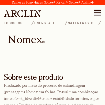
Damos as boas-vindas Nomex® Kevlar® Nomex® Arclin
/
/
/
TODOS OS
ENERGIA E
MATERIAIS DO
PRODUTOS
MINERAÇÃO
NÚCLEO
N
o
m
e
x
®
Sobre este produto
Produzido por meio do processo de calandragem
(prensagem) Nomex em folhas. Possui uma combinação
única de rigidez dielétrica e estabilidade térmica, o que