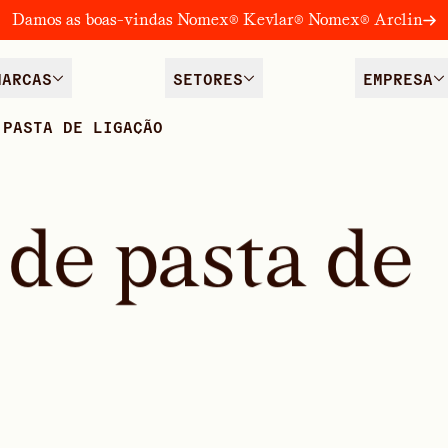
Damos as boas-vindas Nomex® Kevlar® Nomex® Arclin
MARCAS
SETORES
EMPRESA
 PASTA DE LIGAÇÃO
d
e
p
a
s
t
a
d
e