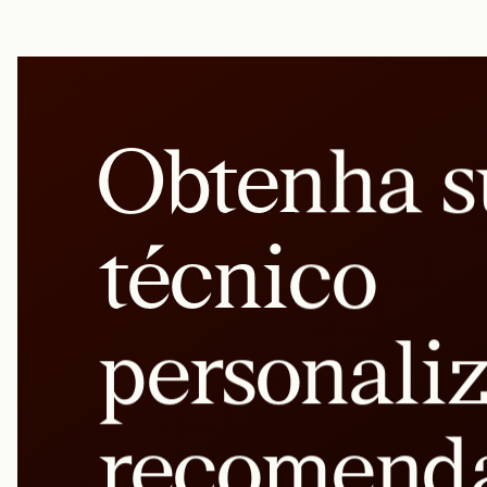
Obtenha s
técnico
personali
recomend