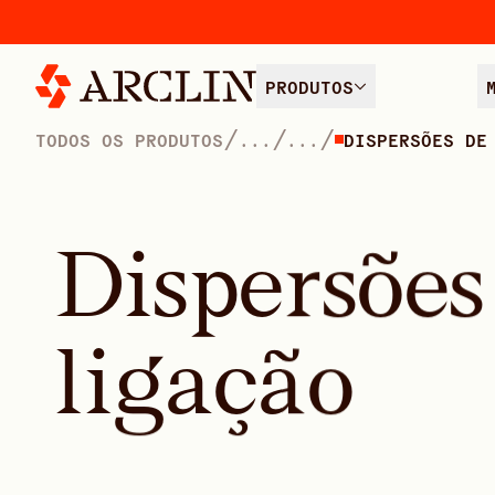
PRODUTOS
/
/
/
TODOS OS PRODUTOS
...
...
DISPERSÕES DE
D
i
s
p
e
r
s
õ
e
s
l
i
g
a
ç
ã
o