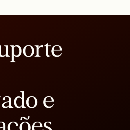
uporte
zado e
ações