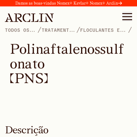
Damos as boas-vindas Nomex® Kevlar® Nomex® Arclin
/
/
/
TODOS OS
TRATAMENTO
FLOCULANTES E
PRODUTOS
DE ÁGUA
COAGULANTES
P
o
l
i
n
a
f
t
a
l
e
n
o
s
s
u
l
f
o
n
a
t
o
(
P
N
S
)
Descrição