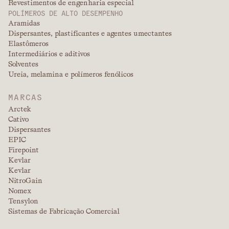
Revestimentos de engenharia especial
POLÍMEROS DE ALTO DESEMPENHO
Aramidas
Dispersantes, plastificantes e agentes umectantes
Elastômeros
Intermediários e aditivos
Solventes
Ureia, melamina e polímeros fenólicos
MARCAS
Arctek
Cativo
Dispersantes
EPIC
Firepoint
Kevlar
Kevlar
NitroGain
Nomex
Tensylon
Sistemas de Fabricação Comercial