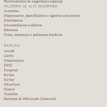
Revestimentos de engenharia especial
POLÍMEROS DE ALTO DESEMPENHO
Aramidas
Dispersantes, plastificantes e agentes umectantes
Elastômeros
Intermediários e aditivos
Solventes
Ureia, melamina e polímeros fenólicos
MARCAS
Arctek
Cativo
Dispersantes
EPIC
Firepoint
Kevlar
Kevlar
NitroGain
Nomex
Tensylon
Sistemas de Fabricação Comercial