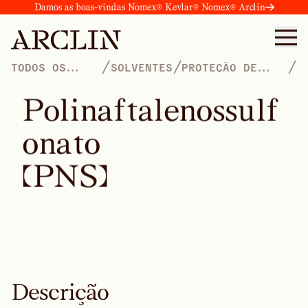
Damos as boas-vindas Nomex® Kevlar® Nomex® Arclin
/
/
/
TODOS OS
SOLVENTES
PROTEÇÃO DE
PRODUTOS
CULTURAS
P
o
l
i
n
a
f
t
a
l
e
n
o
s
s
u
l
f
o
n
a
t
o
(
P
N
S
)
Descrição