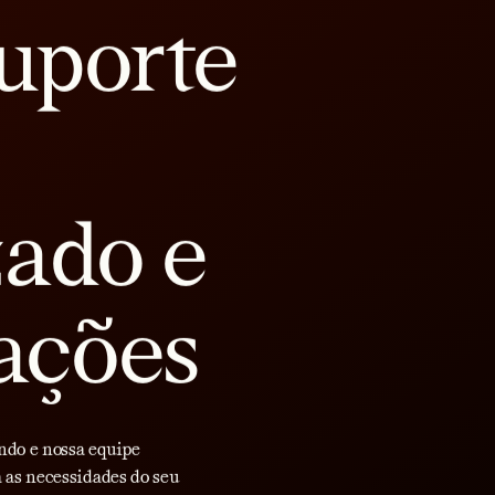
uporte
zado e
ações
ndo e nossa equipe
 as necessidades do seu