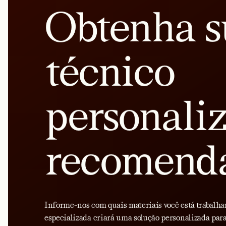
Obtenha s
técnico
personali
recomend
Informe-nos com quais materiais você está trabalha
especializada criará uma solução personalizada para