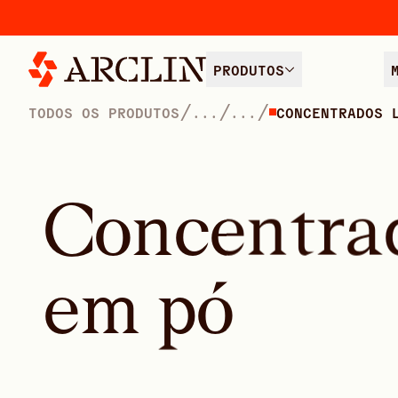
PRODUTOS
/
/
/
TODOS OS PRODUTOS
...
...
CONCENTRADOS 
C
o
n
c
e
n
t
r
a
e
m
p
ó