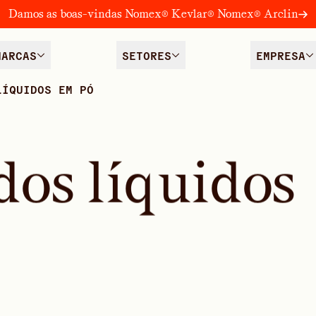
Damos as boas-vindas Nomex® Kevlar® Nomex® Arclin
MARCAS
SETORES
EMPRESA
LÍQUIDOS EM PÓ
d
o
s
l
í
q
u
i
d
o
s