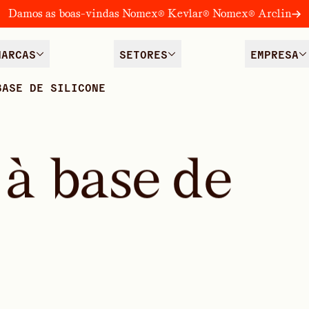
Damos as boas-vindas Nomex® Kevlar® Nomex® Arclin
MARCAS
SETORES
EMPRESA
BASE DE SILICONE
à
b
a
s
e
d
e