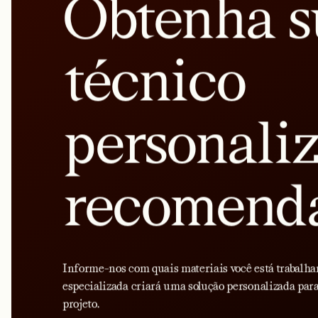
Obtenha s
técnico
personali
recomend
Informe-nos com quais materiais você está trabalha
especializada criará uma solução personalizada para
projeto.