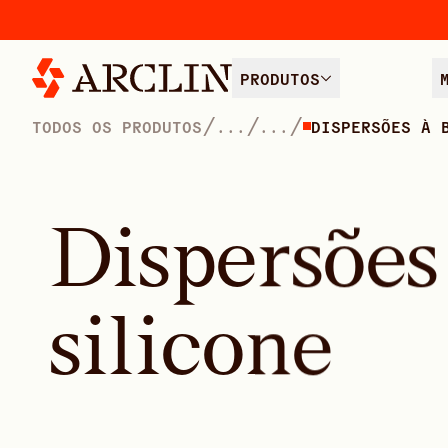
PRODUTOS
/
/
/
TODOS OS PRODUTOS
...
...
DISPERSÕES À 
D
i
s
p
e
r
s
õ
e
s
s
i
l
i
c
o
n
e