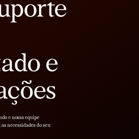
uporte
zado e
ações
ndo e nossa equipe
 as necessidades do seu