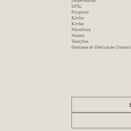
Dispersantes
EPIC
Firepoint
Kevlar
Kevlar
NitroGain
Nomex
Tensylon
Sistemas de Fabricação Comerc