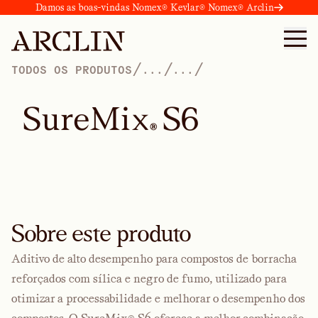
Damos as boas-vindas Nomex® Kevlar® Nomex® Arclin
/
/
/
TODOS OS PRODUTOS
...
...
S
u
r
e
M
i
x
S
6
®
Sobre este produto
Aditivo de alto desempenho para compostos de borracha
reforçados com sílica e negro de fumo, utilizado para
otimizar a processabilidade e melhorar o desempenho dos