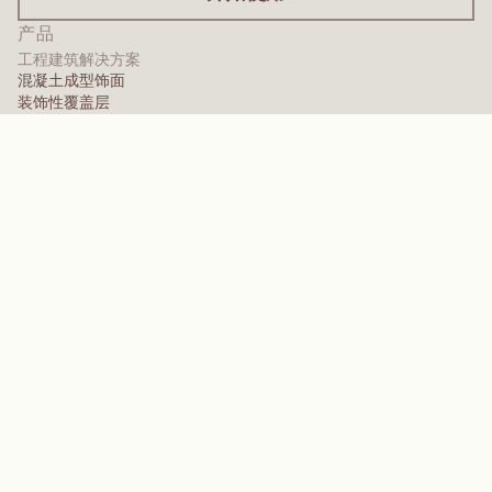
产品
工程建筑解决方案
混凝土成型饰面
装饰性覆盖层
表面处理服务
国际饰面
涂料级饰面层
面板产品
面板解决方案
防护面层
特种工程覆层
高性能聚合物
芳纶
分散剂、增塑剂及润湿剂
弹性体
中间体与添加剂
溶剂
聚脲、三聚氰胺及酚醛聚合物
品牌
Arctek