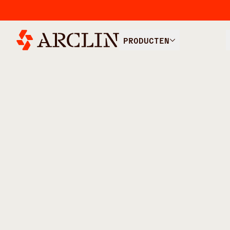
PRODUCTEN
/
/
ALLE PRODUCTEN
ENERGIE & MIJNBOUW
SMEERM
Smeermidd
Wij
produceren
smeermiddelen
die
de
door
de
penetratiesnelheid
in
kritieke