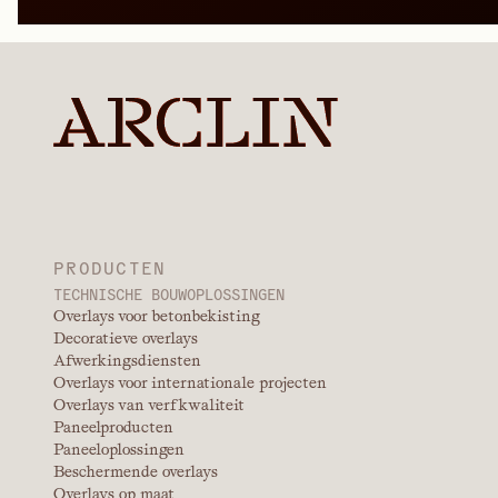
Polynaftaleensulfo
(PNS)
PRODUCT BEKIJKEN
Typische toepassingen