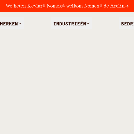
We heten Kevlar® Nomex® welkom Nomex® de Arclin
MERKEN
INDUSTRIEËN
BEDR
IDDELEN
elen
boorefficiëntie
verbeteren
toepassingen
te
verhogen.