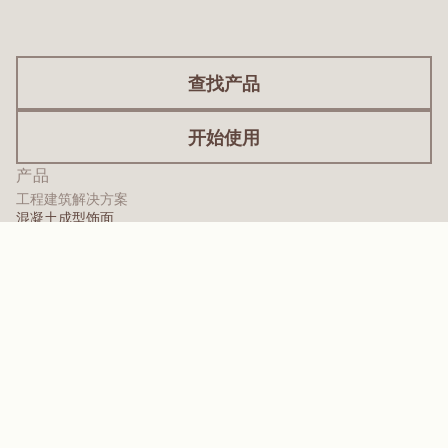
查找产品
开始使用
产品
工程建筑解决方案
混凝土成型饰面
装饰性覆盖层
表面处理服务
国际饰面
涂料级饰面层
面板产品
面板解决方案
防护面层
特种工程覆层
高性能聚合物
芳纶
分散剂、增塑剂及润湿剂