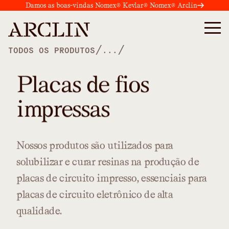
Damos as boas-vindas Nomex® Kevlar® Nomex® Arclin
/
/
TODOS OS PRODUTOS
...
Placas de fios
impressas
Nossos
produtos
são
utilizados
para
solubilizar
e
curar
resinas
na
produção
de
placas
de
circuito
impresso,
essenciais
para
placas
de
circuito
eletrônico
de
alta
qualidade.