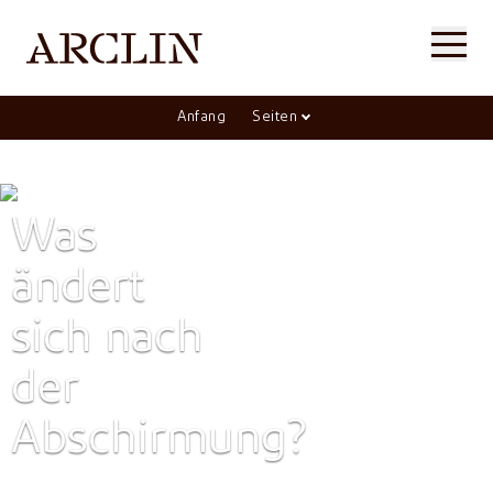
Anfang
Seiten
Was
ändert
sich nach
der
Abschirmung?