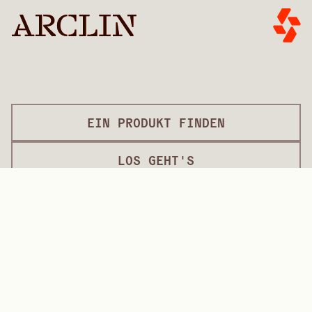
EIN PRODUKT FINDEN
LOS GEHT'S
PRODUKTE
TECHNISCHE GEBÄUDELÖSUNGEN
Betonform-Auflagen
Dekorative Überzüge
Oberflächenbearbeitung
Internationale Beläge
Überzüge in Lackqualität
Plattenprodukte
Plattenlösungen