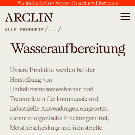
Wir heißen Kevlar® Nomex® der Arclin willkommen
/
/
ALLE PRODUKTE
...
Wasseraufbereitung
Unsere
Produkte
werden
bei
der
Herstellung
von
Umkehrosmosemembranen
und
Trennmitteln
für
kommunale
und
industrielle
Anwendungen
eingesetzt,
darunter
organische
Flockungsmittel,
Metallabscheidung
und
industrielle