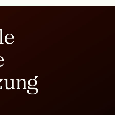
le
e
zung