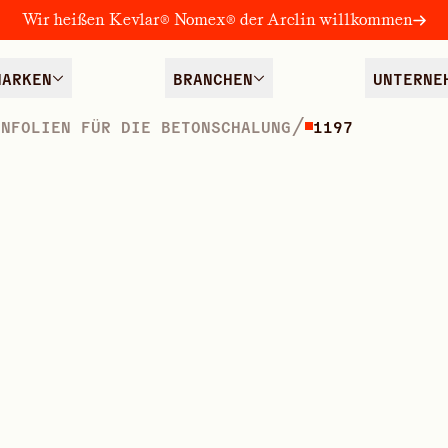
Wir heißen Kevlar® Nomex® der Arclin willkommen
MARKEN
BRANCHEN
UNTERNE
/
ENFOLIEN FÜR DIE BETONSCHALUNG
1197