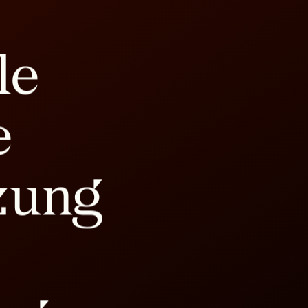
le
e
zung