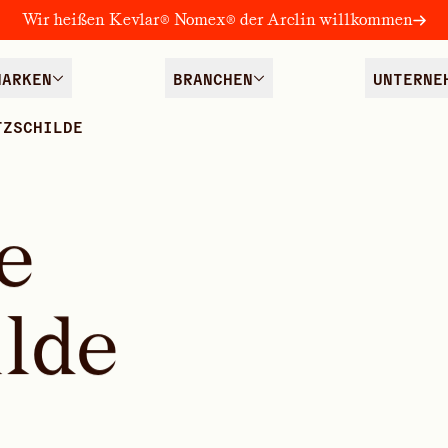
Wir heißen Kevlar® Nomex® der Arclin willkommen
MARKEN
BRANCHEN
UNTERNE
TZSCHILDE
e
i
l
d
e