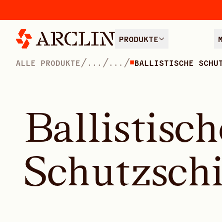
PRODUKTE
/
/
/
ALLE PRODUKTE
...
...
BALLISTISCHE SCHU
B
a
l
l
i
s
t
i
s
c
h
S
c
h
u
t
z
s
c
h