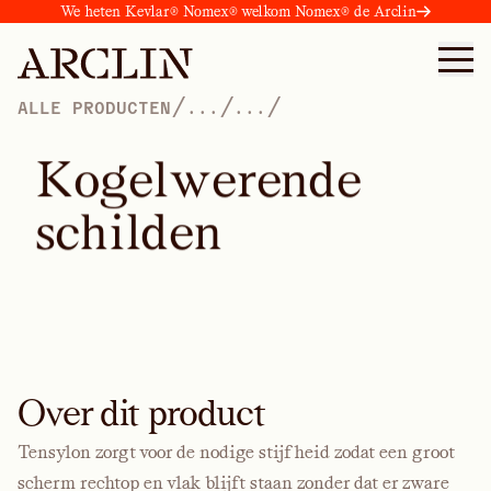
We heten Kevlar® Nomex® welkom Nomex® de Arclin
/
/
/
ALLE PRODUCTEN
...
...
K
o
g
e
l
w
e
r
e
n
d
e
s
c
h
i
l
d
e
n
Over dit product
Tensylon zorgt voor de nodige stijfheid zodat een groot
scherm rechtop en vlak blijft staan zonder dat er zware