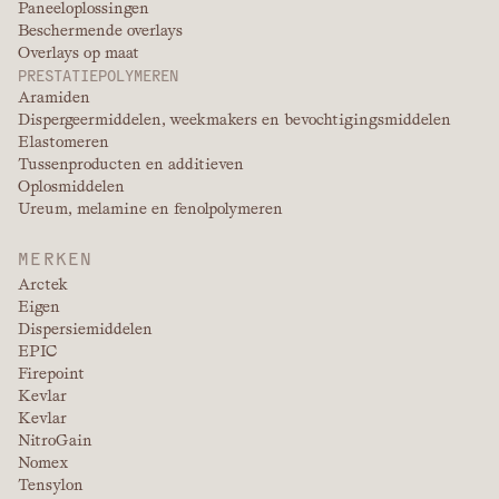
Paneeloplossingen
Beschermende overlays
Overlays op maat
PRESTATIEPOLYMEREN
Aramiden
Dispergeermiddelen, weekmakers en bevochtigingsmiddelen
Elastomeren
Tussenproducten en additieven
Oplosmiddelen
Ureum, melamine en fenolpolymeren
MERKEN
Arctek
Eigen
Dispersiemiddelen
EPIC
Firepoint
Kevlar
Kevlar
NitroGain
Nomex
Tensylon