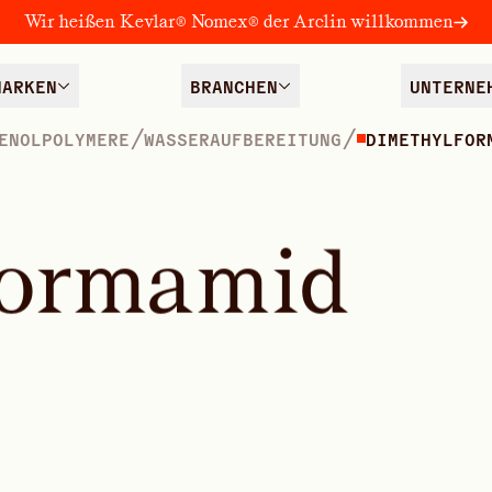
Wir heißen Kevlar® Nomex® der Arclin willkommen
MARKEN
BRANCHEN
UNTERNE
/
/
ENOLPOLYMERE
WASSERAUFBEREITUNG
DIMETHYLFOR
o
r
m
a
m
i
d