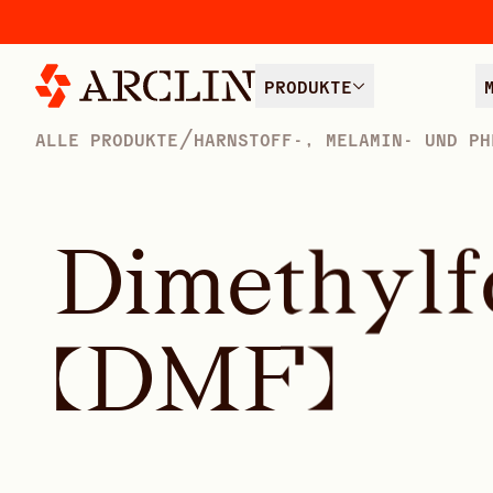
PRODUKTE
/
ALLE PRODUKTE
HARNSTOFF-, MELAMIN- UND PH
D
i
m
e
t
h
y
l
f
(
D
M
F
)