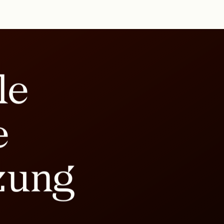
le
e
zung