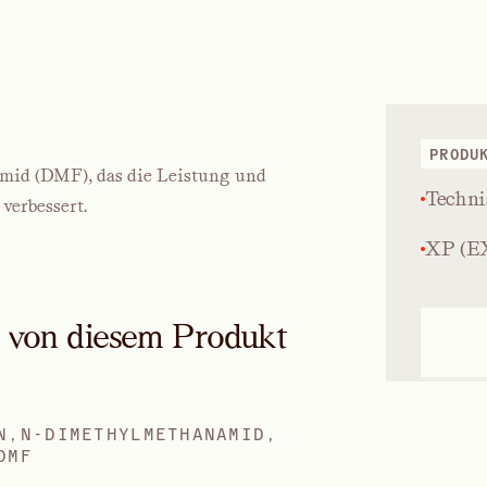
PRODU
amid (DMF), das die Leistung und
Techni
verbessert.
XP (EX
n von diesem Produkt
N,N-DIMETHYLMETHANAMID,
DMF