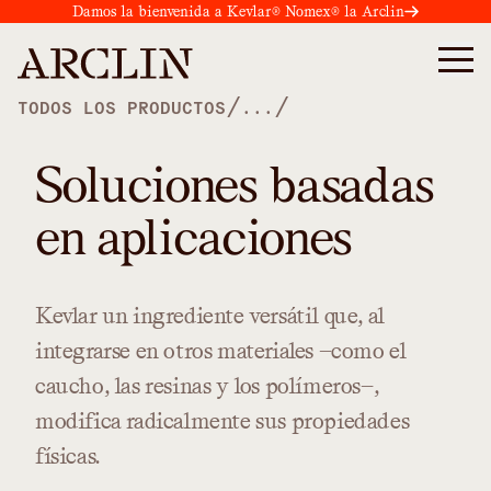
Damos la bienvenida a Kevlar® Nomex® la Arclin
/
/
TODOS LOS PRODUCTOS
...
Soluciones basadas
en aplicaciones
Kevlar
un
ingrediente
versátil
que,
al
integrarse
en
otros
materiales
—como
el
caucho,
las
resinas
y
los
polímeros—,
modifica
radicalmente
sus
propiedades
físicas.