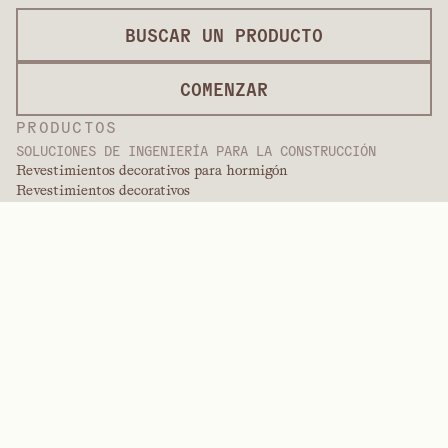
BUSCAR UN PRODUCTO
COMENZAR
PRODUCTOS
SOLUCIONES DE INGENIERÍA PARA LA CONSTRUCCIÓN
Revestimientos decorativos para hormigón
Revestimientos decorativos
Servicios de acabado
Revestimientos internacionales
Revestimientos para pintura
Productos de paneles
Soluciones de paneles
Revestimientos protectores
Revestimientos de ingeniería especializados
POLÍMEROS DE ALTO RENDIMIENTO
Aramidas
Dispersantes, plastificantes y agentes humectantes
Elastómeros
Intermedios y aditivos