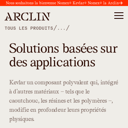
Nous souhaitons la bienvenue Nomex® Kevlar® Nomex® la Arclin
/
/
TOUS LES PRODUITS
...
Solutions basées sur
des applications
Kevlar
un
composant
polyvalent
qui,
intégré
à
d'autres
matériaux
—
tels
que
le
caoutchouc,
les
résines
et
les
polymères
—,
modifie
en
profondeur
leurs
propriétés
physiques.