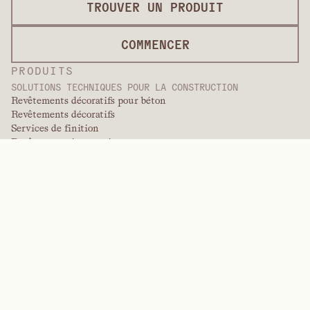
TROUVER UN PRODUIT
COMMENCER
PRODUITS
SOLUTIONS TECHNIQUES POUR LA CONSTRUCTION
Revêtements décoratifs pour béton
Revêtements décoratifs
Services de finition
Revêtements internationaux
Revêtements de qualité peinture
Produits en panneaux
Solutions de panneaux
Revêtements de protection
Revêtements techniques spécialisés
POLYMÈRES DE PERFORMANCE
Aramides
Dispersants, plastifiants et agents mouillants
Élastomères
Produits intermédiaires et additifs
Solvants
Urée, mélamine et polymères phénoliques