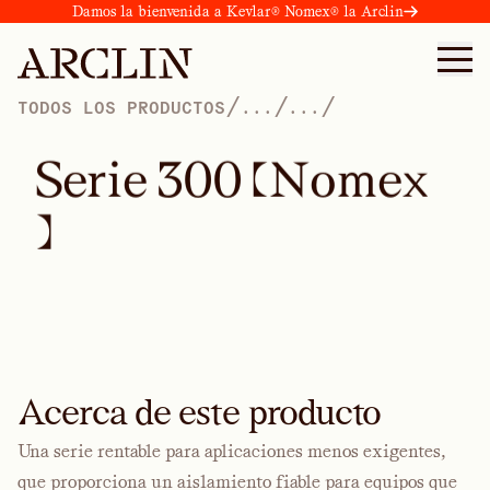
Damos la bienvenida a Kevlar® Nomex® la Arclin
/
/
/
TODOS LOS PRODUCTOS
...
...
S
e
r
i
e
3
0
0
(
N
o
m
e
x
)
Acerca de este producto
Una serie rentable para aplicaciones menos exigentes,
que proporciona un aislamiento fiable para equipos que