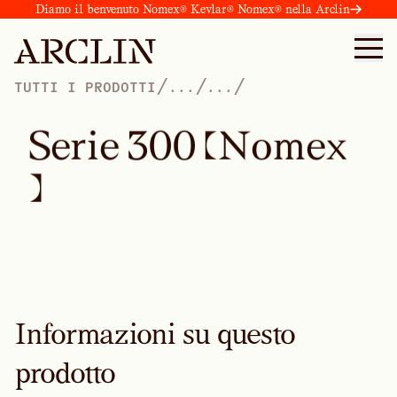
Diamo il benvenuto Nomex® Kevlar® Nomex® nella Arclin
/
/
/
TUTTI I PRODOTTI
...
...
S
e
r
i
e
3
0
0
(
N
o
m
e
x
)
Informazioni su questo
prodotto