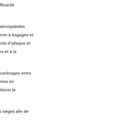
ficacité
aérospatiales.
ents à bagages et
ords d'attaque et
u et à la
s carénages entre
âmes en
liorer le
s sièges afin de