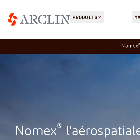
PRODUITS
M
Nomex
®
Nomex
l'aérospatial