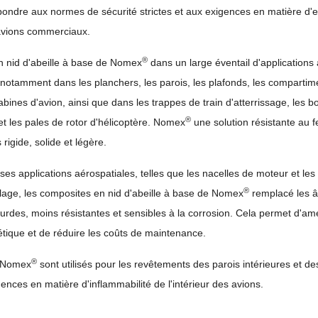
ondre aux normes de sécurité strictes et aux exigences en matière d'ef
avions commerciaux.
®
 nid d'abeille à base de Nomex
dans un large éventail d'applications 
notamment dans les planchers, les parois, les plafonds, les compartim
abines d'avion, ainsi que dans les trappes de train d'atterrissage, les b
®
 et les pales de rotor d'hélicoptère. Nomex
une solution résistante au fe
s rigide, solide et légère.
s applications aérospatiales, telles que les nacelles de moteur et le
®
selage, les composites en nid d'abeille à base de Nomex
remplacé les 
urdes, moins résistantes et sensibles à la corrosion. Cela permet d'amé
ique et de réduire les coûts de maintenance.
®
s Nomex
sont utilisés pour les revêtements des parois intérieures et de
nces en matière d'inflammabilité de l'intérieur des avions.