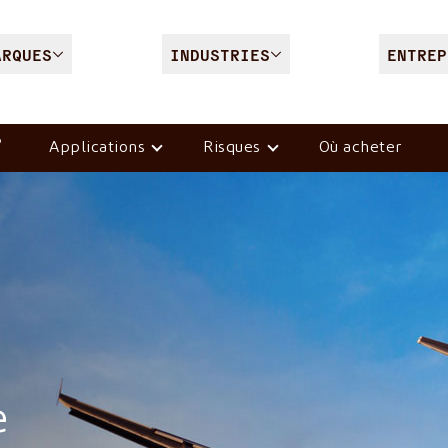
ARQUES
INDUSTRIES
ENTREP
®
Applications
Risques
Où acheter
e