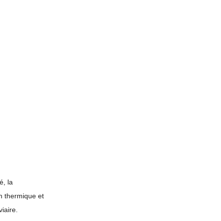
é, la
on thermique et
iaire.