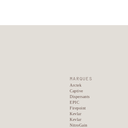
MARQUES
Arctek
Captive
Dispersants
EPIC
Firepoint
Kevlar
Kevlar
NitroGain