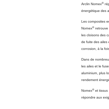
®
Arclin Nomex
rép
énergétique des 
Les composites en
®
Nomex
retrouve 
les cloisons des c
de fuite des ailes
corrosion, à la foi
Dans de nombreuse
les ailes et le fu
aluminium, plus lo
rendement énergét
®
Nomex
et tissu
répondre aux exige